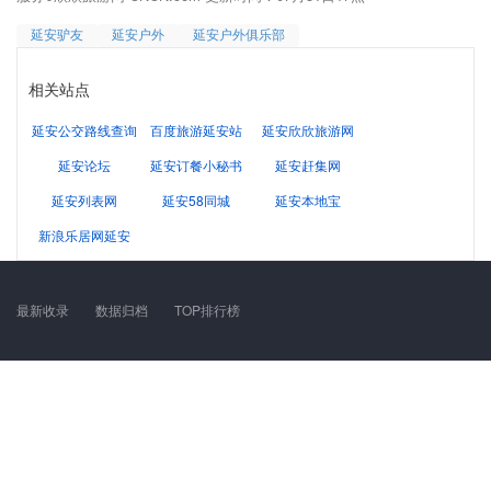
延安驴友
延安户外
延安户外俱乐部
相关站点
延安公交路线查询
百度旅游延安站
延安欣欣旅游网
延安论坛
延安订餐小秘书
延安赶集网
延安列表网
延安58同城
延安本地宝
新浪乐居网延安
最新收录
数据归档
TOP排行榜