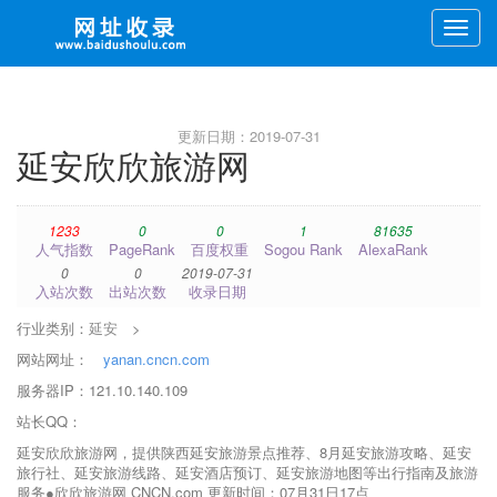
Toggle
naviga
更新日期：2019-07-31
延安欣欣旅游网
1233
0
0
1
81635
人气指数
PageRank
百度权重
Sogou Rank
AlexaRank
0
0
2019-07-31
入站次数
出站次数
收录日期
行业类别：
延安
>
网站网址：
yanan.cncn.com
服务器IP：121.10.140.109
站长QQ：
延安欣欣旅游网，提供陕西延安旅游景点推荐、8月延安旅游攻略、延安
旅行社、延安旅游线路、延安酒店预订、延安旅游地图等出行指南及旅游
服务●欣欣旅游网 CNCN.com 更新时间：07月31日17点