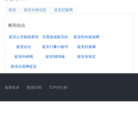
延安
延安分类信息
延安赶集网
相关站点
延安公交路线查询
百度旅游延安站
延安欣欣旅游网
延安论坛
延安订餐小秘书
延安赶集网
延安列表网
延安58同城
延安本地宝
新浪乐居网延安
最新收录
数据归档
TOP排行榜