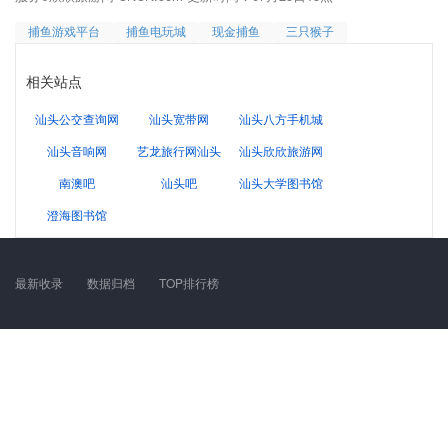
捕鱼游戏平台
捕鱼电玩城
现金捕鱼
三只猴子
相关站点
汕头公交查询网
汕头宽带网
汕头八方手机城
汕头音响网
艺龙旅行网汕头
汕头欣欣旅游网
南澳吧
汕头吧
汕头大学图书馆
澄海图书馆
最新收录
数据归档
TOP排行榜