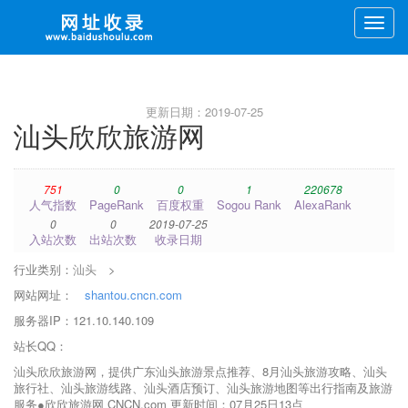
Toggle
naviga
更新日期：2019-07-25
汕头欣欣旅游网
751
0
0
1
220678
人气指数
PageRank
百度权重
Sogou Rank
AlexaRank
0
0
2019-07-25
入站次数
出站次数
收录日期
行业类别：
汕头
>
网站网址：
shantou.cncn.com
服务器IP：121.10.140.109
站长QQ：
汕头欣欣旅游网，提供广东汕头旅游景点推荐、8月汕头旅游攻略、汕头
旅行社、汕头旅游线路、汕头酒店预订、汕头旅游地图等出行指南及旅游
服务●欣欣旅游网 CNCN.com 更新时间：07月25日13点