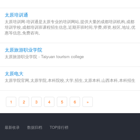
太原培训通
太原培训网-培训通是太原专业的培训网站,提供大量的成都培训机构,成都
培训学校,成都培训班课程招生信息,近期开班时间,学费,师资,校区,地址,优
惠等信息,免费咨询。
太原旅游职业学院
太原旅游职业学院 - Taiyuan tourism college
太原电大
太原学院官网,太原学院,本科院校,大学,招生,太原本科,山西本科,本科招生
1
2
3
4
5
6
»
最新收录
数据归档
TOP排行榜