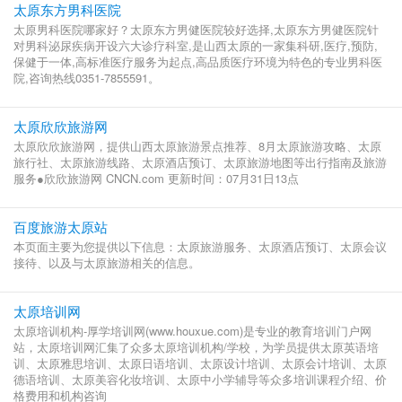
太原东方男科医院
太原男科医院哪家好？太原东方男健医院较好选择,太原东方男健医院针
对男科泌尿疾病开设六大诊疗科室,是山西太原的一家集科研,医疗,预防,
保健于一体,高标准医疗服务为起点,高品质医疗环境为特色的专业男科医
院,咨询热线0351-7855591。
太原欣欣旅游网
太原欣欣旅游网，提供山西太原旅游景点推荐、8月太原旅游攻略、太原
旅行社、太原旅游线路、太原酒店预订、太原旅游地图等出行指南及旅游
服务●欣欣旅游网 CNCN.com 更新时间：07月31日13点
百度旅游太原站
本页面主要为您提供以下信息：太原旅游服务、太原酒店预订、太原会议
接待、以及与太原旅游相关的信息。
太原培训网
太原培训机构-厚学培训网(www.houxue.com)是专业的教育培训门户网
站，太原培训网汇集了众多太原培训机构/学校，为学员提供太原英语培
训、太原雅思培训、太原日语培训、太原设计培训、太原会计培训、太原
德语培训、太原美容化妆培训、太原中小学辅导等众多培训课程介绍、价
格费用和机构咨询