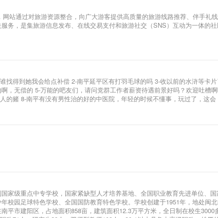
，网站通过对旅游资源整合，向广大游客提供高质量的旅游线路推荐、伴手礼
服务，是集旅游信息发布、在线交易支付和旅游社交（SNS）互动为一体的社
谁找得到她我会给点补偿 2-南平延平区有打羽毛球的吗 3-收以前的水浒等卡片了
啊，无偿的 5-万能的吧友们，请问党群工作者薪资待遇前景好吗？欢迎吐槽啊
了 害人的赌 8-南平有没有男性治的好的中医院，年轻的时候不懂事，玩过了，这会
制国家级重点中专学校，国家紧缺型人才培养基地、全国职业教育先进单位、国
年校园足球特色学校、全国国防教育特色学校。学校创建于1951年，地处闽北
平市建阳区，占地面积858亩，建筑面积12.3万平方米，全日制在校生3000