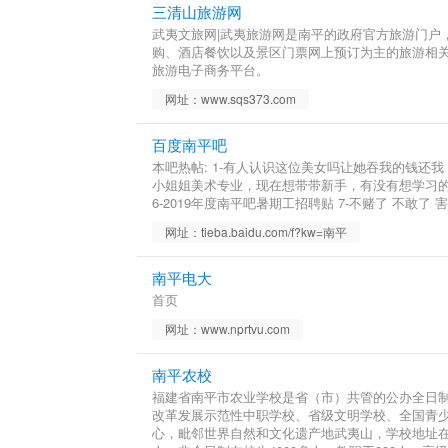
三清山旅游网
武夷文旅网|武夷旅游网是南平的政府官方旅游门户
购、酒店餐饮以及景区门票网上预订为主的旅游相关
旅游电子商务平台。
网址：www.sqs373.com
百度南平吧
本吧热帖: 1-有人认识这位美女吗让她吞我的钱还我 
小姐姐美术专业，现在想带带新手，有没有想学习的
6-2019年度南平吧暑期工招聘贴 7-不赌了 不敢
网址：tieba.baidu.com/f?kw=南平
南平电大
首页
网址：www.nprtvu.com
南平农校
福建省南平市农业学校是省（市）共管的公办全日
改革发展示范性中职学校、省级文明学校、全国青少
心，毗邻世界自然和文化遗产地武夷山，学校地址在南