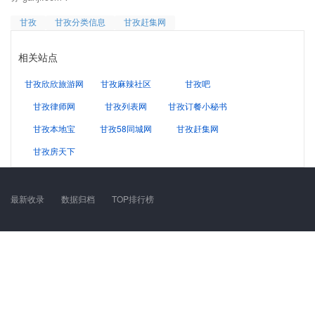
甘孜
甘孜分类信息
甘孜赶集网
相关站点
甘孜欣欣旅游网
甘孜麻辣社区
甘孜吧
甘孜律师网
甘孜列表网
甘孜订餐小秘书
甘孜本地宝
甘孜58同城网
甘孜赶集网
甘孜房天下
最新收录
数据归档
TOP排行榜