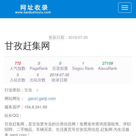
Toggle
naviga
更新日期：2019-07-30
甘孜赶集网
772
0
0
1
27109
人气指数
PageRank
百度权重
Sogou Rank
AlexaRank
0
0
2019-07-30
入站次数
出站次数
收录日期
行业类别：
甘孜
>
网站网址：
ganzi.ganji.com
服务器IP：154.8.241.69
站长QQ：
甘孜赶集网，是甘孜更专业的分类信息网！免费发布查询房屋租售、求职
招聘、二手物品、车辆买卖、生活黄页等甘孜实用信息.赶集网-为生活服
务 ganji.com！