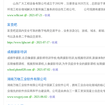
山东广大工程设备有限公司成立于2002年，注册资金3020万元，总部设于
环境工程全领域解决方案和施工服务的综合性工程公司。 公司现拥有建筑
壹级资质、消防设施工程专业承包贰级资质、建筑装修装饰工程专业承包贰级
www.wfkt.net
- 2021-07-21 -
收藏
消防工程、装饰装修工程、电梯工程、给排水及采暖、建筑智能化工程、空气
富贵吧
程、工业精密空调及钢结构工程等领域。
富贵吧是国内安全可靠的数字电商交易平台，业务涉及QQ、游戏、域名、邮箱
号以及各类二手物品交易等。
https://www.fgba.net
- 2021-07-17 -
收藏
成都摄影培训
成都学摄影,在启像摄影,摄影师培训学校,电商摄影培训,短视频培训班,新媒体制作
后期修图课程、视频剪辑课程,人像摄影培训,为学员提供专业的摄影课程.短期
school.photo028.com
- 2021-07-02 -
收藏
湖南万物工业软件有限公司
湖南万物工业软件有限公司是中国家工业软件公司，拥有工业自动化领域的核
业领先的软件供应商和平台建设商。公司是由来自三一重工资深混凝土信息化专
同创建的一家民营企业。 公司2014年获得科技部中小企业创新金。2015年获
www.wwgyrj.com
- 2021-06-02 -
收藏
及长沙市科技计划支持，2016年成为长沙市智能制造新材料产业风险补偿资金