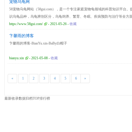
宠物乌龟网
领域拥有12项国家发明专利。 公司位于长沙市高新技术开发区国家级软件产业
58宠物乌龟网站（58gui.com），是一个专注家庭宠物龟领域的科普知识平台
司是三一集团的孵化企业，共享三一技术、市场渠道支持。公司打造以“研发”和
识乌龟品种，乌龟辨别区分，乌龟饲养、繁育、冬眠、疾病预防与治疗等全方
链，通过IT技术特别是移动互联网技术重新解构传统的混凝土行业，为混凝土搅
龟友能更好的饲养自己的宠物龟。
https://www.58gui.com/
- 2021-05-26 -
收藏
率、节省成本、保障安全、轻松管理”的解决之道.联系电话：0731 8970 2831 网址：w
卞馨雨的博客
卞馨雨的博客-BianYu.xin-BaBy白帽子
bianyu.xin
- 2021-05-08 -
收藏
«
1
2
3
4
5
6
»
最新收录
数据归档
TOP排行榜