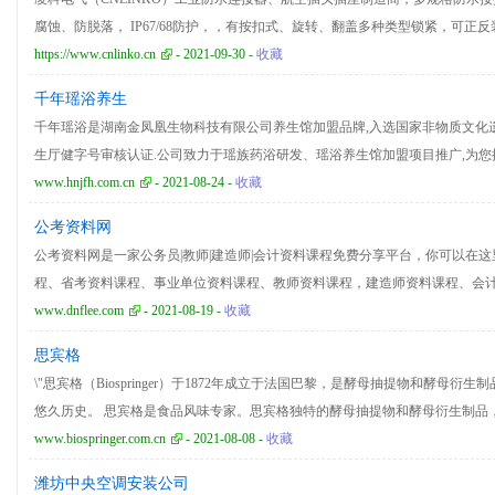
腐蚀、防脱落， IP67/68防护，，有按扣式、旋转、翻盖多种类型锁紧，可正
牌，多项专利、多种芯数可选，金属/塑胶外壳设计，耐用耐磨，规格支持定制，咨
https://www.cnlinko.cn
- 2021-09-30 -
收藏
86960323。
千年瑶浴养生
千年瑶浴是湖南金凤凰生物科技有限公司养生馆加盟品牌,入选国家非物质文化
生厅健字号审核认证.公司致力于瑶族药浴研发、瑶浴养生馆加盟项目推广,为
案,引领养生未来趋势！
www.hnjfh.com.cn
- 2021-08-24 -
收藏
公考资料网
公考资料网是一家公务员|教师|建造师|会计资料课程免费分享平台，你可以在
程、省考资料课程、事业单位资料课程、教师资料课程，建造师资料课程、会
www.dnflee.com
- 2021-08-19 -
收藏
思宾格
\"思宾格（Biospringer）于1872年成立于法国巴黎，是酵母抽提物和酵母衍
悠久历史。 思宾格是食品风味专家。思宾格独特的酵母抽提物和酵母衍生制品
精，旨在改善食物和饮料的风味，为您带来愉悦的享受。\"
www.biospringer.com.cn
- 2021-08-08 -
收藏
潍坊中央空调安装公司