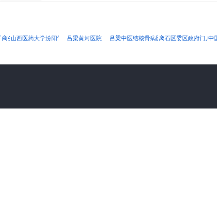
子商务有限公司
山西医药大学汾阳学院
吕梁黄河医院
吕梁中医结核骨病医院
离石区委区政府门户网
中