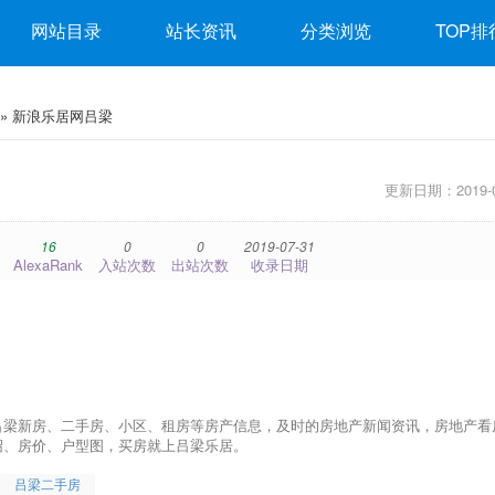
网站目录
站长资讯
分类浏览
TOP排
» 新浪乐居网吕梁
更新日期：2019-0
16
0
0
2019-07-31
AlexaRank
入站次数
出站次数
收录日期
吕梁新房、二手房、小区、租房等房产信息，及时的房地产新闻资讯，房地产看
绍、房价、户型图，买房就上吕梁乐居。
吕梁二手房