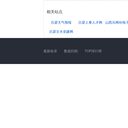
相关站点
吕梁天气预报
吕梁人事人才网
山西乐网街电
吕梁文水党建网
最新收录
数据归档
TOP排行榜