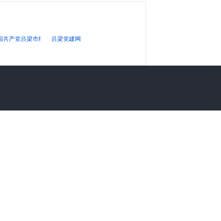
站
国共产党吕梁市纪律检查委员会
吕梁党建网