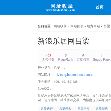
收录
首页
微博
微信
当前位置：
网站收录
»
网站目录
»
地方网站
»
吕梁
新浪乐居网吕梁
403
0
0
1
人气指数
PageRank
百度权重
Sogou Rank
行业类别：
吕梁
>
网站网址：
lvliang.house.sina.com.cn
服务器IP：106.119.182.138
站长QQ：
吕梁乐居是吕梁房地产家居网络平台，提供全新的
索、选房地图、精准房源交易，为楼盘提供详细介
吕梁房产
吕梁楼盘
吕梁房价
吕梁新房